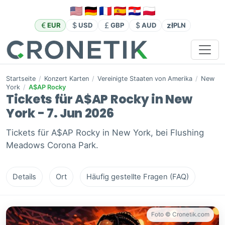
zł
EUR
USD
GBP
AUD
PLN
Startseite
/
Konzert Karten
/
Vereinigte Staaten von Amerika
/
New
York
/
A$AP Rocky
Tickets für A$AP Rocky in New
York - 7. Jun 2026
Tickets für A$AP Rocky in New York, bei Flushing
Meadows Corona Park.
Details
Ort
Häufig gestellte Fragen (FAQ)
Foto © Cronetik.com