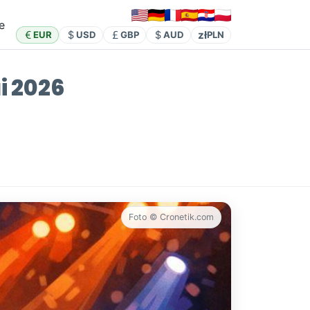
e
zł
EUR
USD
GBP
AUD
PLN
i 2026
Foto © Cronetik.com