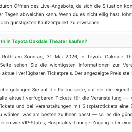
durch Öffnen des Live-Angebots, da sich die Situation kont
der Tagen abweichen kann. Wenn du es nicht eilig hast, loh
den günstigsten Kaufzeitpunkt zu erwischen.
oth in Toyota Oakdale Theater kaufen?
 Roth am Sonntag, 31. Mai 2026, in Toyota Oakdale The
 Seite sehen Sie die wichtigsten Informationen zur Ver
aktuell verfügbaren Ticketpreis. Der angezeigte Preis stell
äche gelangen Sie auf die Partnerseite, auf der die eigentl
lle aktuell verfügbaren Tickets für die Veranstaltung — 
kets und bei Veranstaltungen mit Sitzplatztickets eine Da
zu wählen, was am besten zu Ihnen passt — sei es die günst
teilen wie VIP-Status, Hospitality-Lounge-Zugang oder ein