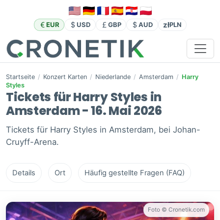
zł
EUR
USD
GBP
AUD
PLN
Startseite
/
Konzert Karten
/
Niederlande
/
Amsterdam
/
Harry
Styles
Tickets für Harry Styles in
Amsterdam - 16. Mai 2026
Tickets für Harry Styles in Amsterdam, bei Johan-
Cruyff-Arena.
Details
Ort
Häufig gestellte Fragen (FAQ)
Foto © Cronetik.com