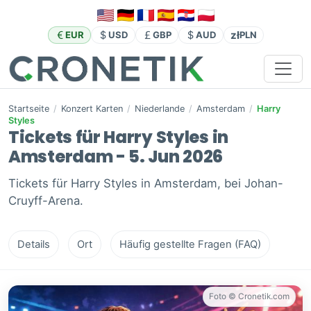
zł
EUR
USD
GBP
AUD
PLN
Startseite
/
Konzert Karten
/
Niederlande
/
Amsterdam
/
Harry
Styles
Tickets für Harry Styles in
Amsterdam - 5. Jun 2026
Tickets für Harry Styles in Amsterdam, bei Johan-
Cruyff-Arena.
Details
Ort
Häufig gestellte Fragen (FAQ)
Foto © Cronetik.com