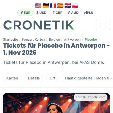
zł
EUR
USD
GBP
AUD
PLN
Startseite
/
Konzert Karten
/
Belgien
/
Antwerpen
/
Placebo
Tickets für Placebo in Antwerpen -
1. Nov 2026
Tickets für Placebo in Antwerpen, bei AFAS Dome.
Karten
Details
Ort
Häufig gestellte Fragen (FA
Foto © Cronetik.com