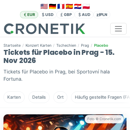
zł
EUR
USD
GBP
AUD
PLN
Startseite
/
Konzert Karten
/
Tschechien
/
Prag
/
Placebo
Tickets für Placebo in Prag - 15.
Nov 2026
Tickets für Placebo in Prag, bei Sportovní hala
Fortuna.
Karten
Details
Ort
Häufig gestellte Fragen (FA
Foto © Cronetik.com