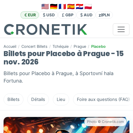
zł
EUR
USD
GBP
AUD
PLN
Accueil
/
Concert Billets
/
Tchéquie
/
Prague
/
Placebo
Billets pour Placebo à Prague - 15
nov. 2026
Billets pour Placebo à Prague, à Sportovní hala
Fortuna.
Billets
Détails
Lieu
Foire aux questions (FAQ)
Photo © Cronetik.com