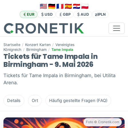
zł
EUR
USD
GBP
AUD
PLN
Startseite
/
Konzert Karten
/
Vereinigtes
Königreich
/
Birmingham
/
Tame Impala
Tickets für Tame Impala in
Birmingham - 9. Mai 2026
Tickets für Tame Impala in Birmingham, bei Utilita
Arena.
Details
Ort
Häufig gestellte Fragen (FAQ)
Foto © Cronetik.com