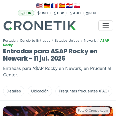
zł
EUR
USD
GBP
AUD
PLN
Portada
/
Concierto Entradas
/
Estados Unidos
/
Newark
/
A$AP
Rocky
Entradas para A$AP Rocky en
Newark - 11 jul. 2026
Entradas para A$AP Rocky en Newark, en Prudential
Center.
Detalles
Ubicación
Preguntas frecuentes (FAQ)
Foto © Cronetik.com