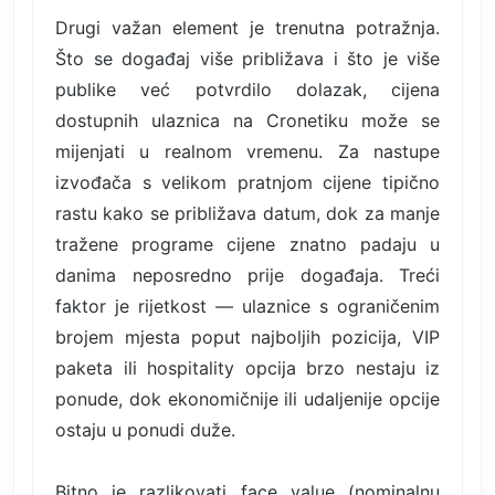
Drugi važan element je trenutna potražnja.
Što se događaj više približava i što je više
publike već potvrdilo dolazak, cijena
dostupnih ulaznica na Cronetiku može se
mijenjati u realnom vremenu. Za nastupe
izvođača s velikom pratnjom cijene tipično
rastu kako se približava datum, dok za manje
tražene programe cijene znatno padaju u
danima neposredno prije događaja. Treći
faktor je rijetkost — ulaznice s ograničenim
brojem mjesta poput najboljih pozicija, VIP
paketa ili hospitality opcija brzo nestaju iz
ponude, dok ekonomičnije ili udaljenije opcije
ostaju u ponudi duže.
Bitno je razlikovati face value (nominalnu