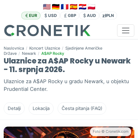
zł
EUR
USD
GBP
AUD
PLN
Naslovnica
/
Koncert Ulaznice
/
Sjedinjene Američke
Države
/
Newark
/
A$AP Rocky
Ulaznice za A$AP Rocky u Newark
- 11. srpnja 2026.
Ulaznice za A$AP Rocky u gradu Newark, u objektu
Prudential Center.
Detalji
Lokacija
Česta pitanja (FAQ)
Foto © Cronetik.com