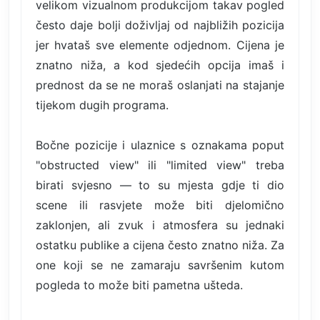
velikom vizualnom produkcijom takav pogled
često daje bolji doživljaj od najbližih pozicija
jer hvataš sve elemente odjednom. Cijena je
znatno niža, a kod sjedećih opcija imaš i
prednost da se ne moraš oslanjati na stajanje
tijekom dugih programa.
Bočne pozicije i ulaznice s oznakama poput
"obstructed view" ili "limited view" treba
birati svjesno — to su mjesta gdje ti dio
scene ili rasvjete može biti djelomično
zaklonjen, ali zvuk i atmosfera su jednaki
ostatku publike a cijena često znatno niža. Za
one koji se ne zamaraju savršenim kutom
pogleda to može biti pametna ušteda.