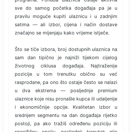
sve do samog početka događaja pa je u
pravilu moguće kupiti ulaznicu i u zadnjim
satima — ali izbor, cijena i način dostave
značajno se mijenjaju kako vrijeme istječe.
Što se tiče izbora, broj dostupnih ulaznica na
sam dan tipično je najniži tijekom cijelog
životnog ciklusa događaja. Najtraženije
pozicije u tom trenutku obično su već
rasprodane, pa ono što ostaje često se nalazi
u dva ekstrema — posljednje premium
ulaznice koje nisu pronašle kupca ili udaljenije
i ekonomičnije opcije. Kvalitetan izbor u
srednjem segmentu na dan događaja rijetko
postoji, pa ako tražiš određenu poziciju ili
specifičnu opciju, posljednji trenutak nije