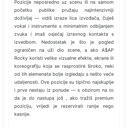
Pozicije neposredno uz scenu ili na samom
početku publike pružaju najintenzivniji
doživljaj — vidiš izraze lica izvođača, čuješ
vokal i instrumente s minimalnim odbijanjem
zvuka i imaš osjećaj izravnog kontakta s
izvedbom. Nedostatak je što je pogled
ograničen na uži dio scene, a ako A$AP
Rocky koristi velike vizualne efekte, ekrane ili
koreografiju koja se rasprostire široko, neki
od tih elemenata bolje izgledaju s nešto veće
udaljenosti. Ove pozicije su tipično najskuplje
i prve nestaju iz ponude — s obzirom na to
da je do nastupa još , ako tražiš premium
poziciju, vrijedi je rezervirati ranije nego
kasnije.