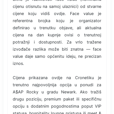
cijenu otisnutu na samoj ulaznici) od stvarne
cijene koju vidiš ovdje. Face value je
referentna brojka koju je organizator
definirao u trenutku objave, ali aktualna
cijena na dan kupnje ovisi o trenutnoj
potražnji i dostupnosti. Za vrlo tražene
izvođače razlika može biti znatna — face
value daje samo općenitu ideju, ne precizan
iznos.
Cijena prikazana ovdje na Cronetiku je
trenutno najpovoljnija opcija u ponudi za
A$AP Rocky u gradu Newark. Ako tražiš
drugu poziciju, premium paket ili specifičnu
opciju s dodatnim pogodnostima poput VIP
statusa, hospitality lounge pristupa ili meet &