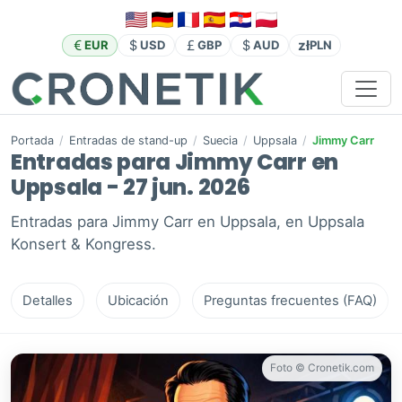
zł
EUR
USD
GBP
AUD
PLN
Portada
/
Entradas de stand-up
/
Suecia
/
Uppsala
/
Jimmy Carr
Entradas para Jimmy Carr en
Uppsala - 27 jun. 2026
Entradas para Jimmy Carr en Uppsala, en Uppsala
Konsert & Kongress.
Detalles
Ubicación
Preguntas frecuentes (FAQ)
Foto © Cronetik.com