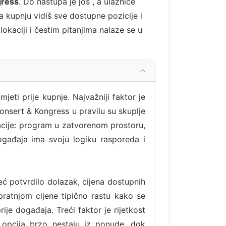
gress
. Do nastupa je još
, a ulaznice
 kupnju vidiš sve dostupne pozicije i
okaciji i čestim pitanjima nalaze se u
eti prije kupnje. Najvažniji faktor je
Konsert & Kongress u pravilu su skuplje
okacije: program u zatvorenom prostoru,
ogađaja ima svoju logiku rasporeda i
eć potvrdilo dolazak, cijena dostupnih
ratnjom cijene tipično rastu kako se
e događaja. Treći faktor je rijetkost
y opcija brzo nestaju iz ponude, dok