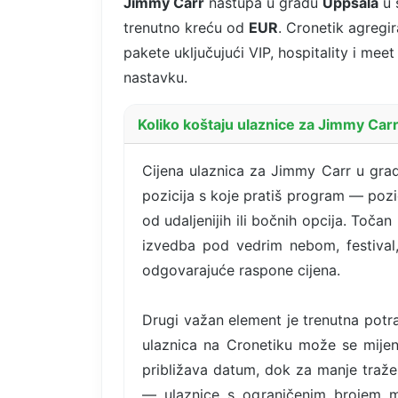
Jimmy Carr
nastupa u gradu
Uppsala
u 
trenutno kreću od
EUR
. Cronetik agregi
pakete uključujući VIP, hospitality i mee
nastavku.
Koliko koštaju ulaznice za Jimmy Car
Cijena ulaznica za Jimmy Carr u gradu
pozicija s koje pratiš program — pozic
od udaljenijih ili bočnih opcija. Toča
izvedba pod vedrim nebom, festival,
odgovarajuće raspone cijena.
Drugi važan element je trenutna potra
ulaznica na Cronetiku može se mijen
približava datum, dok za manje traže
— ulaznice s ograničenim brojem mje