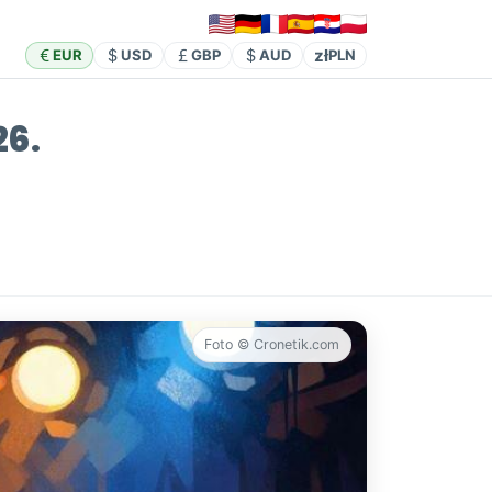
zł
EUR
USD
GBP
AUD
PLN
26.
Foto © Cronetik.com