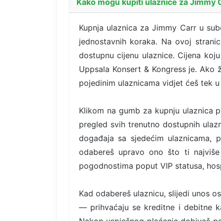
Kako mogu kupiti ulaznice za Jimmy C
Kupnja ulaznica za Jimmy Carr u subo
jednostavnih koraka. Na ovoj stranic
dostupnu cijenu ulaznice. Cijena koju
Uppsala Konsert & Kongress je. Ako žel
pojedinim ulaznicama vidjet ćeš tek u
Klikom na gumb za kupnju ulaznica pr
pregled svih trenutno dostupnih ulazni
događaja sa sjedećim ulaznicama, p
odabereš upravo ono što ti najviše 
pogodnostima poput VIP statusa, hospi
Kad odabereš ulaznicu, slijedi unos o
— prihvaćaju se kreditne i debitne ka