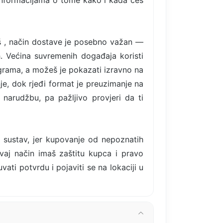
informacijama o tome kako i kada ćeš
oš , način dostave je posebno važan —
. Većina suvremenih događaja koristi
rograma, a možeš je pokazati izravno na
je, dok rjeđi format je preuzimanje na
narudžbu, pa pažljivo provjeri da ti
i sustav, jer kupovanje od nepoznatih
ovaj način imaš zaštitu kupca i pravo
ti potvrdu i pojaviti se na lokaciji u