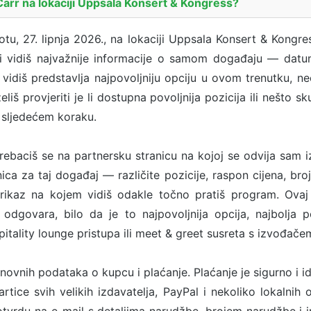
arr na lokaciji Uppsala Konsert & Kongress?
tu, 27. lipnja 2026., na lokaciji Uppsala Konsert & Kongre
i vidiš najvažnije informacije o samom događaju — datum,
 vidiš predstavlja najpovoljniju opciju u ovom trenutku, ne
iš provjeriti je li dostupna povoljnija pozicija ili nešto s
 sljedećem koraku.
ebaciš se na partnersku stranicu na kojoj se odvija sam 
ca za taj događaj — različite pozicije, raspon cijena, broj
rikaz na kojem vidiš odakle točno pratiš program. Ovaj
odgovara, bilo da je to najpovoljnija opcija, najbolja p
tality lounge pristupa ili meet & greet susreta s izvođače
snovnih podataka o kupcu i plaćanje. Plaćanje je sigurno i i
rtice svih velikih izdavatelja, PayPal i nekoliko lokalnih o