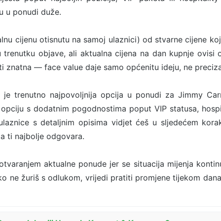
ju u ponudi duže.
alnu cijenu otisnutu na samoj ulaznici) od stvarne cijene koj
u trenutku objave, ali aktualna cijena na dan kupnje ovisi o
ti znatna — face value daje samo općenitu ideju, ne preciza
 je trenutno najpovoljnija opcija u ponudi za Jimmy Ca
u opciju s dodatnim pogodnostima poput VIP statusa, hospit
ulaznice s detaljnim opisima vidjet ćeš u sljedećem kor
 ti najbolje odgovara.
 otvaranjem aktualne ponude jer se situacija mijenja kontin
Ako ne žuriš s odlukom, vrijedi pratiti promjene tijekom dana 