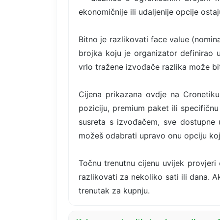
ekonomičnije ili udaljenije opcije osta
Bitno je razlikovati face value (nomin
brojka koju je organizator definirao 
vrlo tražene izvođače razlika može bi
Cijena prikazana ovdje na Cronetiku
poziciju, premium paket ili specifičn
susreta s izvođačem, sve dostupne 
možeš odabrati upravo onu opciju koja
Točnu trenutnu cijenu uvijek provjeri
razlikovati za nekoliko sati ili dana. 
trenutak za kupnju.