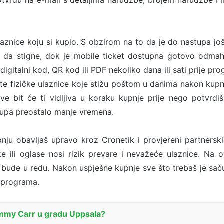
tvrdu na e-mail s detaljima narudžbe, brojem narudžbe i 
ulaznice koju si kupio. S obzirom na to da je do nastupa j
me da stigne, dok je mobile ticket dostupna gotovo odmah
 digitalni kod, QR kod ili PDF nekoliko dana ili sati prije p
ste fizičke ulaznice koje stižu poštom u danima nakon kupn
bit će ti vidljiva u koraku kupnje prije nego potvrdiš 
upa preostalo manje vremena.
nju obavljaš upravo kroz Cronetik i provjereni partnersk
e ili oglase nosi rizik prevare i nevažeće ulaznice. Na 
bude u redu. Nakon uspješne kupnje sve što trebaš je sačuva
a programa.
Jimmy Carr u gradu Uppsala?