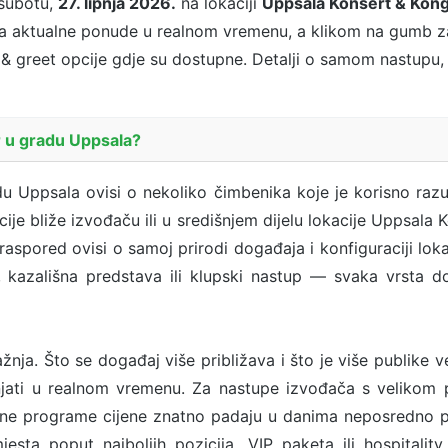
subotu,
27. lipnja 2026.
na lokaciji
Uppsala Konsert & Kon
ra aktualne ponude u realnom vremenu, a klikom na gumb za
t & greet opcije gdje su dostupne. Detalji o samom nastupu, l
r u gradu Uppsala?
 Uppsala ovisi o nekoliko čimbenika koje je korisno razumj
ije bliže izvođaču ili u središnjem dijelu lokacije Uppsala 
n raspored ovisi o samoj prirodi događaja i konfiguraciji l
 kazališna predstava ili klupski nastup — svaka vrsta d
žnja. Što se događaj više približava i što je više publike v
jati u realnom vremenu. Za nastupe izvođača s velikom p
ne programe cijene znatno padaju u danima neposredno prij
sta poput najboljih pozicija, VIP paketa ili hospitalit