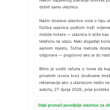
Nakon uspješnog plaćanja dobivaš po
dobiti samu ulaznicu.
Način dostave ulaznice ovisi o tipu 
fizička ulaznica poštom traži vrije
mobile tickets — ulaznica ti stiže kao
telefonu na ulazu. Neki događaji kori
samom mjestu. Točna metoda dostave 
odgovara — pogotovo ako je do nast
Bitno je voditi računa o tome da kup
privatnih izvora kroz društvene mrež
reklamacije ako s ulaznicom nešto ne 
subotu, 27. lipnja 2026., prije početk
Gdje pronaći povoljnije ulaznice za 