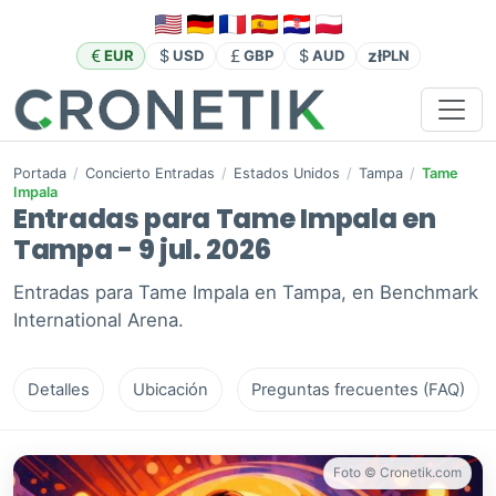
zł
EUR
USD
GBP
AUD
PLN
Portada
/
Concierto Entradas
/
Estados Unidos
/
Tampa
/
Tame
Impala
Entradas para Tame Impala en
Tampa - 9 jul. 2026
Entradas para Tame Impala en Tampa, en Benchmark
International Arena.
Detalles
Ubicación
Preguntas frecuentes (FAQ)
Foto © Cronetik.com