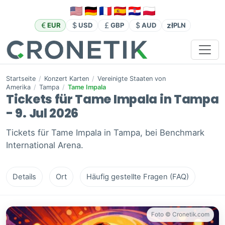
zł
EUR
USD
GBP
AUD
PLN
Startseite
/
Konzert Karten
/
Vereinigte Staaten von
Amerika
/
Tampa
/
Tame Impala
Tickets für Tame Impala in Tampa
- 9. Jul 2026
Tickets für Tame Impala in Tampa, bei Benchmark
International Arena.
Details
Ort
Häufig gestellte Fragen (FAQ)
Foto © Cronetik.com