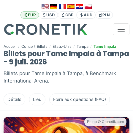
zł
EUR
USD
GBP
AUD
PLN
Accueil
/
Concert Billets
/
États-Unis
/
Tampa
/
Tame Impala
Billets pour Tame Impala à Tampa
- 9 juil. 2026
Billets pour Tame Impala à Tampa, à Benchmark
International Arena.
Détails
Lieu
Foire aux questions (FAQ)
Photo © Cronetik.com