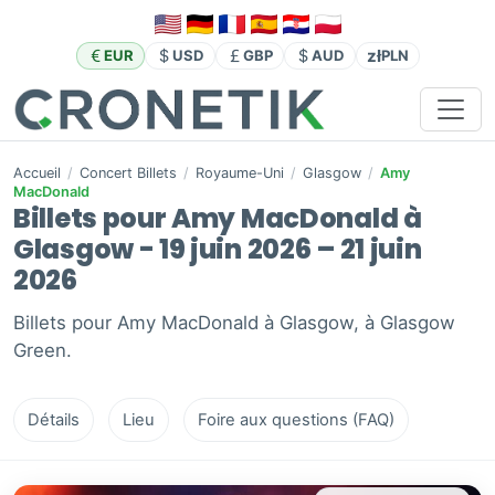
zł
EUR
USD
GBP
AUD
PLN
Accueil
/
Concert Billets
/
Royaume-Uni
/
Glasgow
/
Amy
MacDonald
Billets pour Amy MacDonald à
Glasgow - 19 juin 2026 – 21 juin
2026
Billets pour Amy MacDonald à Glasgow, à Glasgow
Green.
Détails
Lieu
Foire aux questions (FAQ)