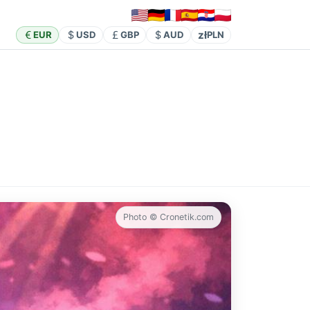
zł
EUR
USD
GBP
AUD
PLN
Photo © Cronetik.com