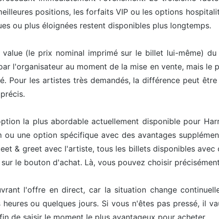
lleures positions, les forfaits VIP ou les options hospitalit
es ou plus éloignées restent disponibles plus longtemps.
e value (le prix nominal imprimé sur le billet lui-même) du
 par l'organisateur au moment de la mise en vente, mais le pr
té. Pour les artistes très demandés, la différence peut êt
précis.
l'option la plus abordable actuellement disponible pour Ha
um ou une option spécifique avec des avantages supplément
et & greet avec l'artiste, tous les billets disponibles avec
nt sur le bouton d'achat. Là, vous pouvez choisir précisément
ouvrant l'offre en direct, car la situation change continu
heures ou quelques jours. Si vous n'êtes pas pressé, il v
afin de saisir le moment le plus avantageux pour acheter.