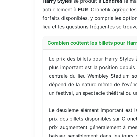
Harry Styles
se produit à
Londres
le ma
actuellement à
EUR
. Cronetik agrège les
forfaits disponibles, y compris les option
lieu et les questions fréquentes se trouv
Combien coûtent les billets pour Harr
Le prix des billets pour Harry Styles
plus important est la position depuis
centrale du lieu Wembley Stadium son
dépend de la nature même de l'événeme
un festival, un spectacle théâtral ou
Le deuxième élément important est la
prix des billets disponibles sur Cron
prix augmentent généralement à mes
baisser sensiblement dans les jours 