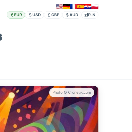
zł
EUR
USD
GBP
AUD
PLN
6
Photo © Cronetik.com