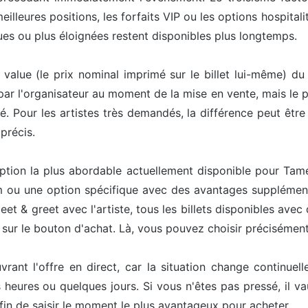
lleures positions, les forfaits VIP ou les options hospitalit
es ou plus éloignées restent disponibles plus longtemps.
e value (le prix nominal imprimé sur le billet lui-même) du
 par l'organisateur au moment de la mise en vente, mais le pr
té. Pour les artistes très demandés, la différence peut êt
précis.
l'option la plus abordable actuellement disponible pour T
um ou une option spécifique avec des avantages supplément
et & greet avec l'artiste, tous les billets disponibles avec
nt sur le bouton d'achat. Là, vous pouvez choisir précisément
ouvrant l'offre en direct, car la situation change continu
heures ou quelques jours. Si vous n'êtes pas pressé, il v
afin de saisir le moment le plus avantageux pour acheter.