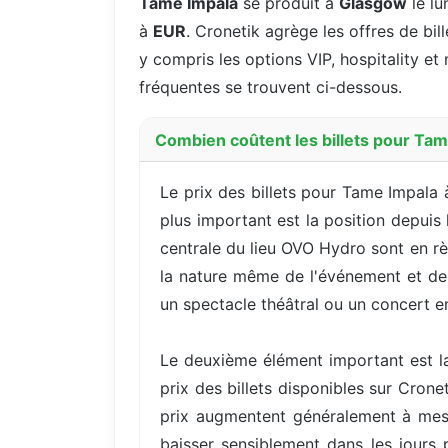
Tame Impala
se produit à
Glasgow
le lu
à
EUR
. Cronetik agrège les offres de bil
y compris les options VIP, hospitality et 
fréquentes se trouvent ci-dessous.
Combien coûtent les billets pour Ta
Le prix des billets pour Tame Impala 
plus important est la position depuis
centrale du lieu OVO Hydro sont en rè
la nature même de l'événement et de l
un spectacle théâtral ou un concert 
Le deuxième élément important est la
prix des billets disponibles sur Cron
prix augmentent généralement à mes
baisser sensiblement dans les jours 