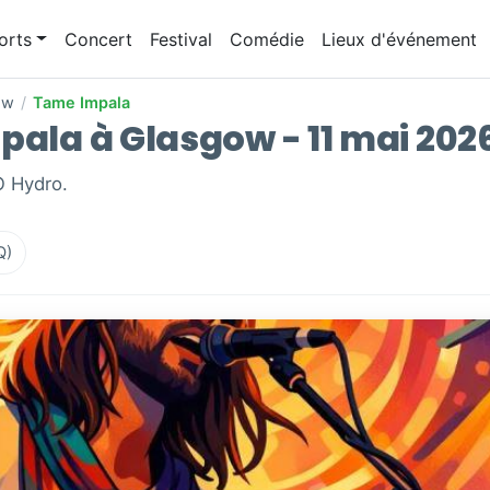
orts
Concert
Festival
Comédie
Lieux d'événement
ow
/
Tame Impala
pala à Glasgow - 11 mai 202
O Hydro.
Q)