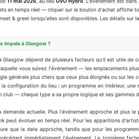
ndi
11 mai 2026
, au lieu
OVO Hydro
. L'événement est dans
lets en temps réel — cliquer sur le bouton d'achat affiche to
meet & greet lorsqu'elles sont disponibles. Les détails sur la
me Impala à Glasgow ?
à Glasgow dépend de plusieurs facteurs qu'il est utile de c
 laquelle vous suivez l'événement — les emplacements plus 
gle générale plus chers que ceux plus éloignés ou sur les 
a configuration du lieu : un programme en intérieur, une rep
en club — chaque type a sa propre logique et ses gammes d
 demande actuelle. Plus l'événement approche et plus le p
etik peut évoluer en temps réel. Pour les apparitions d'art
ure que la date approche, tandis que pour les programm
précédant immédiatement l'événement. Le troisième facteu