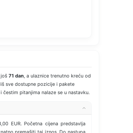
 još
71 dan
, a ulaznice trenutno kreću od
iš sve dostupne pozicije i pakete
 i čestim pitanjima nalaze se u nastavku.
8,00 EUR. Početna cijena predstavlja
znatno premašiti taj iznos. Do nastupa