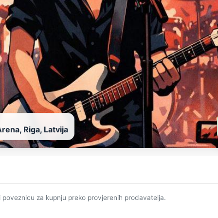
rena, Riga, Latvija
i poveznicu za kupnju preko provjerenih prodavatelja.