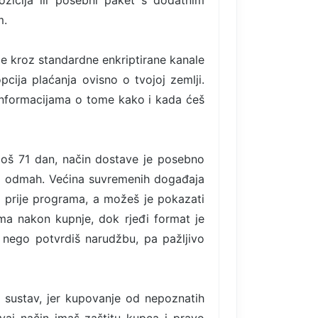
ozicija ili posebni paket s dodatnim
m.
de kroz standardne enkriptirane kanale
pcija plaćanja ovisno o tvojoj zemlji.
informacijama o tome kako i kada ćeš
 još 71 dan, način dostave je posebno
vo odmah. Većina suvremenih događaja
ti prije programa, a možeš je pokazati
ima nakon kupnje, dok rjeđi format je
 nego potvrdiš narudžbu, pa pažljivo
i sustav, jer kupovanje od nepoznatih