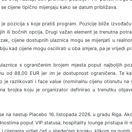
 se cijene tipično mijenjaju kako se datum približava.
u je pozicija s koje pratiš program. Pozicije bliže izvođaču 
jih ili bočnih opcija. Drugi važan element je trenutna potr
lazak, cijene dostupnih ulaznica mogu se mijenjati u real
lju kad cijene mogu oscilirati u oba smjera, pa je vrijedi pra
laznice s ograničenim brojem mjesta poput najboljih pozic
nu od 88,00 EUR jer im je dostupnost ograničena. Te kat
o je razlikovati i face value (nominalnu cijenu otisnutu na 
na brojka koju je organizator definirao u trenutku objave
e na nastup Placebo 16. listopada 2026. u gradu Riga. Ako
dnostima poput VIP statusa, hospitality lounge pristupa ili
 i cijenama vidjet ćeš u sljedećem koraku, klikom na gumb 