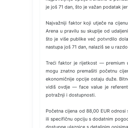
je još 71 dan, što je važan podatak jer
Najvažniji faktor koji utječe na cijen
Arena u pravilu su skuplje od udaljeni
što je više publike već potvrdilo do
nastupa još 71 dan, nalaziš se u razdob
Treći faktor je rijetkost — premium u
mogu znatno premašiti početnu cije
ekonomičnije opcije ostaju duže. Bitn
vidiš ovdje — face value je referent
potražnji i dostupnosti.
Početna cijena od 88,00 EUR odnosi s
ili specifičnu opciju s dodatnim pogo
dostupne ulaznice s detaljnim opisima