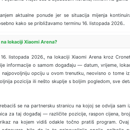
ranjem aktualne ponude jer se situacija mijenja kontinui
 posebno kako se približavamo terminu 16. listopada 2026..
na lokaciji Xiaomi Arena?
16. listopada 2026., na lokaciji Xiaomi Arena kroz Crone
nije informacije o samom događaju — datum, vrijeme, lokac
ja najpovoljniju opciju u ovom trenutku, neovisno o tome iz 
voljnija pozicija ili nešto skuplje s boljim pogledom, sve de
ebaciš se na partnersku stranicu na kojoj se odvija sam 
ca za taj događaj — različite pozicije, raspon cijena, broj
rikaz na kojem vidiš odakle točno pratiš program. Ovaj