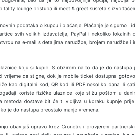
odgovara, bilo da je to najpovoljnija opcija, najbolja p
tality lounge pristupa ili meet & greet susreta s izvođače
snovnih podataka o kupcu i plaćanje. Plaćanje je sigurno i i
rtice svih velikih izdavatelja, PayPal i nekoliko lokalnih o
tvrdu na e-mail s detaljima narudžbe, brojem narudžbe i 
ulaznice koju si kupio. S obzirom na to da je do nastupa
ži vrijeme da stigne, dok je mobile ticket dostupna goto
stiže kao digitalni kod, QR kod ili PDF nekoliko dana ili sa
ogađaji koriste fizičke ulaznice koje stižu poštom u dan
metoda dostave bit će ti vidljiva u koraku kupnje prije
ako je do nastupa preostalo manje vremena.
nju obavljaš upravo kroz Cronetik i provjereni partnersk