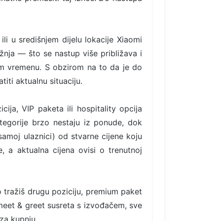
ili u središnjem dijelu lokacije Xiaomi
ažnja — što se nastup više približava i
nom vremenu. S obzirom na to da je do
titi aktualnu situaciju.
ija, VIP paketa ili hospitality opcija
egorije brzo nestaju iz ponude, dok
samoj ulaznici) od stvarne cijene koju
, a aktualna cijena ovisi o trenutnoj
 tražiš drugu poziciju, premium paket
 meet & greet susreta s izvođačem, sve
za kupnju.