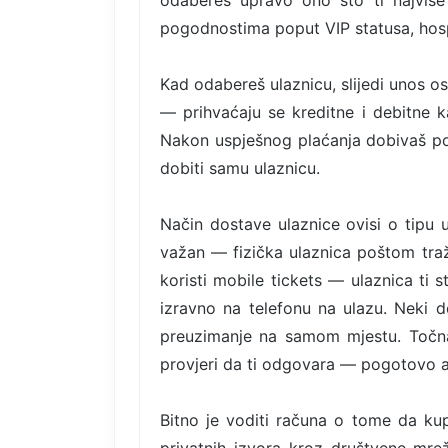
odabereš upravo ono što ti najviše 
pogodnostima poput VIP statusa, hospi
Kad odabereš ulaznicu, slijedi unos o
— prihvaćaju se kreditne i debitne ka
Nakon uspješnog plaćanja dobivaš po
dobiti samu ulaznicu.
Način dostave ulaznice ovisi o tipu 
važan — fizička ulaznica poštom tra
koristi mobile tickets — ulaznica ti 
izravno na telefonu na ulazu. Neki d
preuzimanje na samom mjestu. Točna 
provjeri da ti odgovara — pogotovo 
Bitno je voditi računa o tome da kup