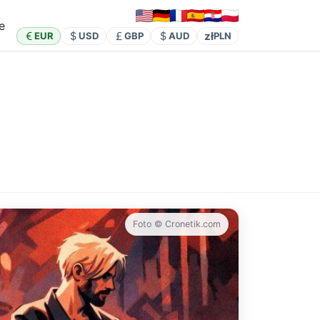
e
zł
EUR
USD
GBP
AUD
PLN
Foto © Cronetik.com