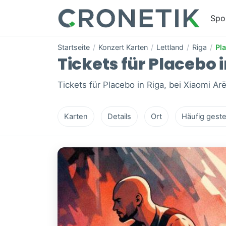
Spo
Startseite
/
Konzert Karten
/
Lettland
/
Riga
/
Pl
Tickets für Placebo i
Tickets für Placebo in Riga, bei Xiaomi Ar
Karten
Details
Ort
Häufig geste