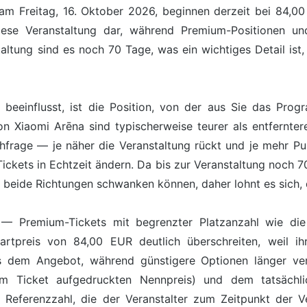
am Freitag, 16. Oktober 2026, beginnen derzeit bei 84,00 
iese Veranstaltung dar, während Premium-Positionen un
altung sind es noch 70 Tage, was ein wichtiges Detail ist,
s beeinflusst, ist die Position, von der aus Sie das Pro
on Xiaomi Arēna sind typischerweise teurer als entfernter
chfrage — je näher die Veranstaltung rückt und je mehr Pu
Tickets in Echtzeit ändern. Da bis zur Veranstaltung noch 70
n beide Richtungen schwanken können, daher lohnt es sich, d
it — Premium-Tickets mit begrenzter Platzanzahl wie die
artpreis von 84,00 EUR deutlich überschreiten, weil ihr
s dem Angebot, während günstigere Optionen länger verf
 Ticket aufgedruckten Nennpreis) und dem tatsächlic
 Referenzzahl, die der Veranstalter zum Zeitpunkt der Ve