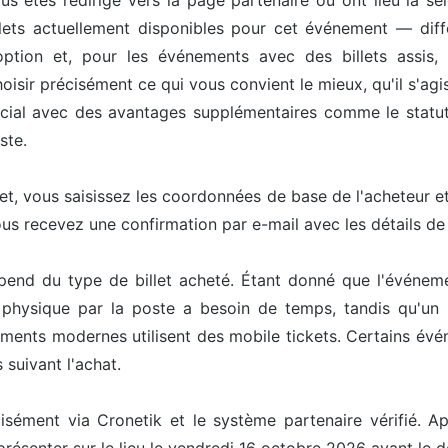
us êtes redirigé vers la page partenaire où ont lieu la sél
ets actuellement disponibles pour cet événement — différ
option et, pour les événements avec des billets assis, 
isir précisément ce qui vous convient le mieux, qu'il s'agis
pécial avec des avantages supplémentaires comme le statut 
ste.
let, vous saisissez les coordonnées de base de l'acheteur 
ous recevez une confirmation par e-mail avec les détails d
épend du type de billet acheté. Étant donné que l'événem
t physique par la poste a besoin de temps, tandis qu'un 
ents modernes utilisent des mobile tickets. Certains événe
 suivant l'achat.
cisément via Cronetik et le système partenaire vérifié. Ap