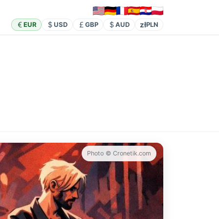
zł
EUR
USD
GBP
AUD
PLN
Photo © Cronetik.com