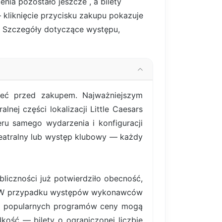
enia pozostało jeszcze
, a bilety
 kliknięcie przycisku zakupu pokazuje
ne. Szczegóły dotyczące występu,
ieć przed zakupem. Najważniejszym
nej części lokalizacji Little Caesars
ru samego wydarzenia i konfiguracji
teatralny lub występ klubowy — każdy
liczności już potwierdziło obecność,
ym. W przypadku występów wykonawców
iej popularnych programów ceny mogą
ość — bilety o ograniczonej liczbie