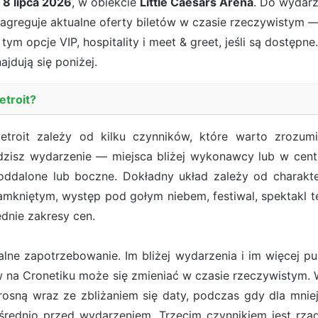
,
8 lipca 2026
, w obiekcie
Little Caesars Arena
. Do wydarz
 agreguje aktualne oferty biletów w czasie rzeczywistym —
tym opcje VIP, hospitality i meet & greet, jeśli są dostęp
ajdują się poniżej.
etroit?
roit zależy od kilku czynników, które warto zrozum
edzisz wydarzenie — miejsca bliżej wykonawcy lub w central
oddalone lub boczne. Dokładny układ zależy od charakte
mkniętym, występ pod gołym niebem, festiwal, spektakl 
dnie zakresy cen.
ne zapotrzebowanie. Im bliżej wydarzenia i im więcej pub
ów na Cronetiku może się zmieniać w czasie rzeczywist
osną wraz ze zbliżaniem się daty, podczas gdy dla mn
rednio przed wydarzeniem. Trzecim czynnikiem jest rzadk