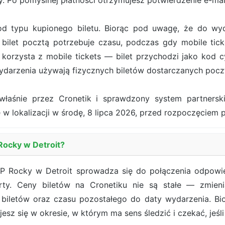
. Po pomyślnej płatności otrzymujesz potwierdzenie e-ma
od typu kupionego biletu. Biorąc pod uwagę, że do wy
bilet pocztą potrzebuje czasu, podczas gdy mobile tick
orzysta z mobile tickets — bilet przychodzi jako kod cy
darzenia używają fizycznych biletów dostarczanych pocz
właśnie przez Cronetik i sprawdzony system partners
 w lokalizacji w środę, 8 lipca 2026, przed rozpoczęciem 
Rocky w Detroit?
AP Rocky w Detroit sprowadza się do połączenia odpowie
ferty. Ceny biletów na Cronetiku nie są stałe — zmien
 biletów oraz czasu pozostałego do daty wydarzenia. B
esz się w okresie, w którym ma sens śledzić i czekać, jeśli 