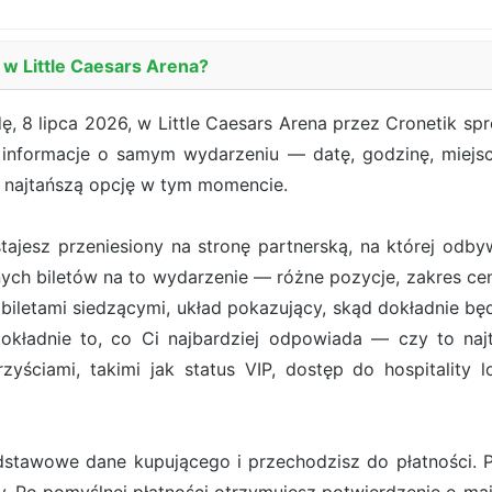
 w Little Caesars Arena?
 8 lipca 2026, w Little Caesars Arena przez Cronetik spr
e informacje o samym wydarzeniu — datę, godzinę, miejs
e najtańszą opcję w tym momencie.
ostajesz przeniesiony na stronę partnerską, na której od
ych biletów na to wydarzenie — różne pozycje, zakres cen
iletami siedzącymi, układ pokazujący, skąd dokładnie będ
ładnie to, co Ci najbardziej odpowiada — czy to najt
zyściami, takimi jak status VIP, dostęp do hospitality 
stawowe dane kupującego i przechodzisz do płatności. Pł