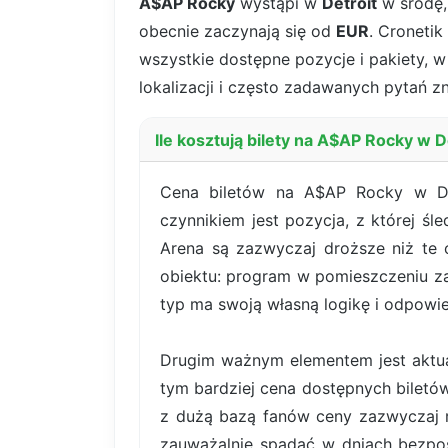
A$AP Rocky
wystąpi w
Detroit
w środę
obecnie zaczynają się od
EUR
. Cronetik
wszystkie dostępne pozycje i pakiety, w 
lokalizacji i często zadawanych pytań zn
Ile kosztują bilety na A$AP Rocky w D
Cena biletów na A$AP Rocky w Det
czynnikiem jest pozycja, z której śl
Arena są zazwyczaj droższe niż te 
obiektu: program w pomieszczeniu za
typ ma swoją własną logikę i odpowie
Drugim ważnym elementem jest aktual
tym bardziej cena dostępnych bilet
z dużą bazą fanów ceny zazwyczaj r
zauważalnie spadać w dniach bezpoś