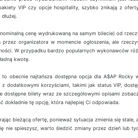
 pakiety VIP czy opcje hospitality, szybko znikają z ofe
 dłużej.
(nominalną cenę wydrukowaną na samym bilecie) od rzeczyw
ona przez organizatora w momencie ogłoszenia, ale rzecz
pności. W przypadku bardzo popularnych wykonawców róż
kładną kwotę.
 to obecnie najtańsza dostępna opcja dla A$AP Rocky w D
 z dodatkowymi korzyściami, takimi jak status VIP, dostę
e dostępne bilety wraz ze szczegółowymi opisami zobacz
dokładnie tę opcję, która najlepiej Ci odpowiada.
jąc bieżącą ofertę, ponieważ sytuacja zmienia się stale, a
 się nie spieszysz, warto śledzić zmiany przez dzień lub t