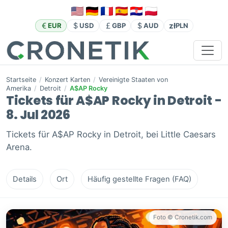
zł
EUR
USD
GBP
AUD
PLN
Startseite
/
Konzert Karten
/
Vereinigte Staaten von
Amerika
/
Detroit
/
A$AP Rocky
Tickets für A$AP Rocky in Detroit -
8. Jul 2026
Tickets für A$AP Rocky in Detroit, bei Little Caesars
Arena.
Details
Ort
Häufig gestellte Fragen (FAQ)
Foto © Cronetik.com