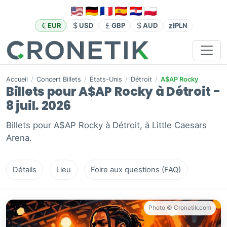
zł
EUR
USD
GBP
AUD
PLN
Accueil
/
Concert Billets
/
États-Unis
/
Détroit
/
A$AP Rocky
Billets pour A$AP Rocky à Détroit -
8 juil. 2026
Billets pour A$AP Rocky à Détroit, à Little Caesars
Arena.
Détails
Lieu
Foire aux questions (FAQ)
Photo © Cronetik.com