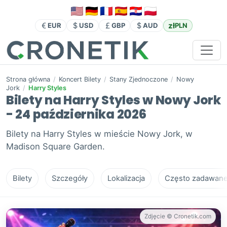
zł
EUR
USD
GBP
AUD
PLN
Strona główna
/
Koncert Bilety
/
Stany Zjednoczone
/
Nowy
Jork
/
Harry Styles
Bilety na Harry Styles w Nowy Jork
- 24 października 2026
Bilety na Harry Styles w mieście Nowy Jork, w
Madison Square Garden.
Bilety
Szczegóły
Lokalizacja
Często zadawane 
Zdjęcie © Cronetik.com