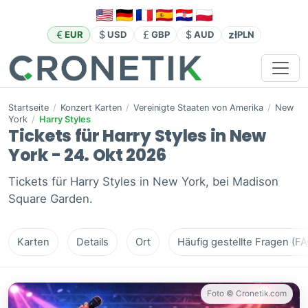
zł
EUR
USD
GBP
AUD
PLN
Startseite
/
Konzert Karten
/
Vereinigte Staaten von Amerika
/
New
York
/
Harry Styles
Tickets für Harry Styles in New
York - 24. Okt 2026
Tickets für Harry Styles in New York, bei Madison
Square Garden.
Karten
Details
Ort
Häufig gestellte Fragen (FA
Foto © Cronetik.com