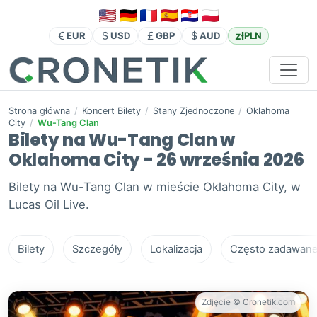
zł
EUR
USD
GBP
AUD
PLN
Strona główna
/
Koncert Bilety
/
Stany Zjednoczone
/
Oklahoma
City
/
Wu-Tang Clan
Bilety na Wu-Tang Clan w
Oklahoma City - 26 września 2026
Bilety na Wu-Tang Clan w mieście Oklahoma City, w
Lucas Oil Live.
Bilety
Szczegóły
Lokalizacja
Często zadawane 
Zdjęcie © Cronetik.com