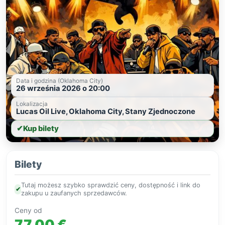
Data i godzina (Oklahoma City)
26 września 2026 o 20:00
Lokalizacja
Lucas Oil Live, Oklahoma City, Stany Zjednoczone
✔
Kup bilety
Bilety
Tutaj możesz szybko sprawdzić ceny, dostępność i link do
✔
zakupu u zaufanych sprzedawców.
Ceny od
77,00 €