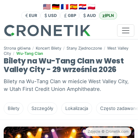
zł
EUR
USD
GBP
AUD
PLN
Strona główna
/
Koncert Bilety
/
Stany Zjednoczone
/
West Valley
City
/
Wu-Tang Clan
Bilety na Wu-Tang Clan w West
Valley City - 29 września 2026
Bilety na Wu-Tang Clan w mieście West Valley City,
w Utah First Credit Union Amphitheatre.
Bilety
Szczegóły
Lokalizacja
Często zadawane 
Zdjęcie © Cronetik.com