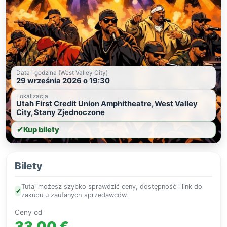
Data i godzina (West Valley City)
29 września 2026 o 19:30
Lokalizacja
Utah First Credit Union Amphitheatre, West Valley
City, Stany Zjednoczone
✔
Kup bilety
Bilety
Tutaj możesz szybko sprawdzić ceny, dostępność i link do
✔
zakupu u zaufanych sprzedawców.
Ceny od
33,00 €