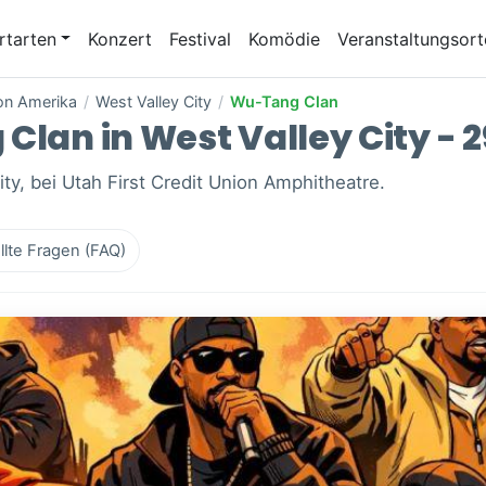
rtarten
Konzert
Festival
Komödie
Veranstaltungsort
von Amerika
/
West Valley City
/
Wu-Tang Clan
Clan in West Valley City - 2
ty, bei Utah First Credit Union Amphitheatre.
llte Fragen (FAQ)