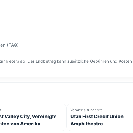
gen (FAQ)
ittanbieters ab. Der Endbetrag kann zusätzliche Gebühren und Kost
t
Veranstaltungsort
t Valley City, Vereinigte
Utah First Credit Union
aten von Amerika
Amphitheatre