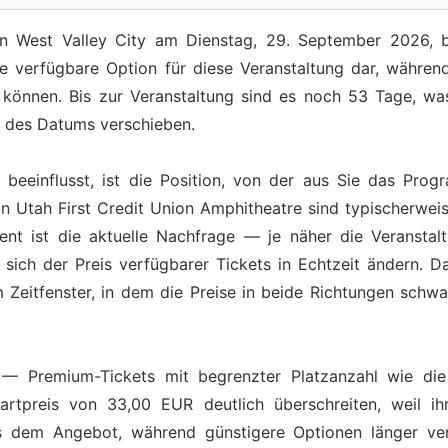
in West Valley City am Dienstag, 29. September 2026, 
gste verfügbare Option für diese Veranstaltung dar, währ
 können. Bis zur Veranstaltung sind es noch 53 Tage, was 
g des Datums verschieben.
s beeinflusst, ist die Position, von der aus Sie das Pro
n Utah First Credit Union Amphitheatre sind typischerweise
ent ist die aktuelle Nachfrage — je näher die Veranstal
 sich der Preis verfügbarer Tickets in Echtzeit ändern. 
m Zeitfenster, in dem die Preise in beide Richtungen schw
it — Premium-Tickets mit begrenzter Platzanzahl wie die
artpreis von 33,00 EUR deutlich überschreiten, weil ihr
s dem Angebot, während günstigere Optionen länger verf