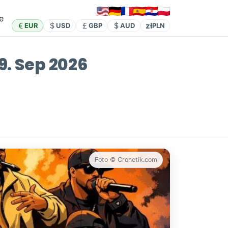
e
zł
EUR
USD
GBP
AUD
PLN
9. Sep 2026
Foto © Cronetik.com