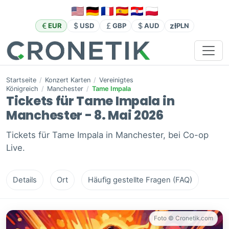
zł
EUR
USD
GBP
AUD
PLN
Startseite
/
Konzert Karten
/
Vereinigtes
Königreich
/
Manchester
/
Tame Impala
Tickets für Tame Impala in
Manchester - 8. Mai 2026
Tickets für Tame Impala in Manchester, bei Co-op
Live.
Details
Ort
Häufig gestellte Fragen (FAQ)
Foto © Cronetik.com